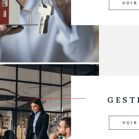
VOIR
GEST
VOIR