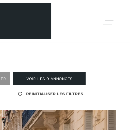
ACCUEIL
ACHETER
LOUER
RER
VOIR LES
9
ANNONCES
RÉINITIALISER LES FILTRES
GERER M
NOTRE A