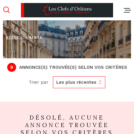
Aller
Aller
Aller
Aller
à
à
au
au
:
la
menu
contenu
recherche
principal
ACCUEIL
VENTE
ACCUEIL
ACHETER
9
ANNONCE(S) TROUVÉE(S) SELON VOS CRITÈRES
LOUER
Trier par
Les plus récentes
GERER M
NOTRE A
DÉSOLÉ, AUCUNE
CONTACT
ANNONCE TROUVÉE
SELON VOS CRITÈRES